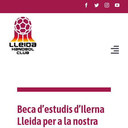
Skip
to
content
Togg
Navi
Club
Història
Equips
Filosofia
Equips
Competició
Beca d’estudis d’Ilerna
Reglament intern
Vols jugar?
Propers partits
Projecte Meraki
Lleida per a la nostra