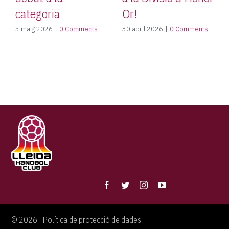
categoria
Or!
5 maig 2026
|
0 Comments
30 abril 2026
|
0 Comments
©
2026 |
Política de protecció de dades