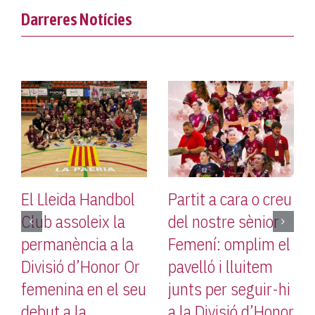
Darreres Notícies
El Lleida Handbol
Partit a cara o creu
Club assoleix la
del nostre sènior
permanència a la
Femení: omplim el
Divisió d’Honor Or
pavelló i lluitem
femenina en el seu
junts per seguir-hi
debut a la
a la Divisió d’Honor