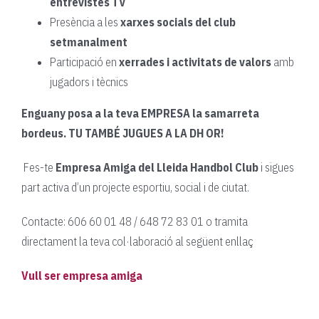
entrevistes TV
Presència a les
xarxes socials del club
setmanalment
Participació en
xerrades i activitats de valors
amb
jugadors i tècnics
Enguany posa a la teva EMPRESA la samarreta
bordeus. TU TAMBÉ JUGUES A LA DH OR!
Fes-te
Empresa Amiga del Lleida Handbol Club
i sigues
part activa d’un projecte esportiu, social i de ciutat.
Contacte: 606 60 01 48 / 648 72 83 01 o tramita
directament la teva col·laboració al següent enllaç
Vull ser empresa amiga