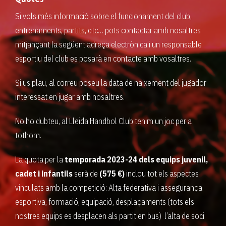
Si vols més informació sobre el funcionament del club,
entrenaments, partits, etc… pots contactar amb nosaltres
mitjançant la següent adreça electrònica i un responsable
esportiu del club es posarà en contacte amb vosaltres.
Si us plau, al correu poseu la data de naixement del jugador
interessat en jugar amb nosaltres.
No ho dubteu, al Lleida Handbol Club tenim un joc per a
tothom.
La quota per la
temporada 2023-24 dels equips juvenil,
cadet i infantils
serà de
(575 €)
inclou tot els aspectes
vinculats amb la competició: Alta federativa i assegurança
esportiva, formació, equipació, desplaçaments (tots els
nostres equips es desplacen als partit en bus) l’alta de soci