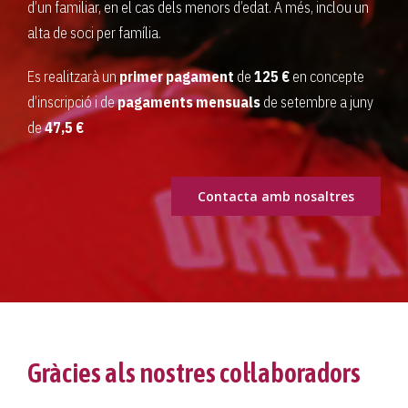
d’un familiar, en el cas dels menors d’edat. A més, inclou un
alta de soci per família.
Es realitzarà un
primer pagament
de
125 €
en concepte
d’inscripció i de
pagaments mensuals
de setembre a juny
de
47,5 €
Contacta amb nosaltres
Gràcies als nostres col·laboradors