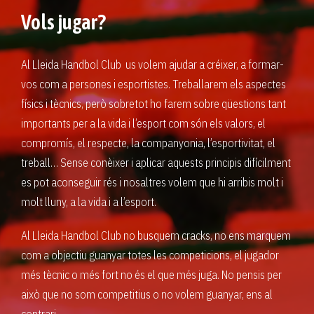
Vols jugar?
Al Lleida Handbol Club us volem ajudar a créixer, a formar-
vos com a persones i esportistes. Treballarem els aspectes
físics i tècnics, però sobretot ho farem sobre qüestions tant
importants per a la vida i l’esport com són els valors, el
compromís, el respecte, la companyonia, l’esportivitat, el
treball… Sense conèixer i aplicar aquests principis difícilment
es pot aconseguir rés i nosaltres volem que hi arribis molt i
molt lluny, a la vida i a l’esport.
Al Lleida Handbol Club no busquem cracks, no ens marquem
com a objectiu guanyar totes les competicions, el jugador
més tècnic o més fort no és el que més juga. No pensis per
això que no som competitius o no volem guanyar, ens al