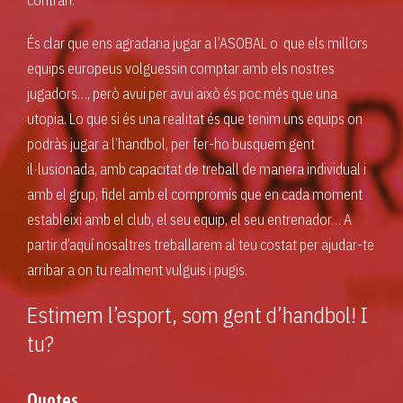
contrari.
És clar que ens agradaria jugar a l’ASOBAL o que els millors
equips europeus volguessin comptar amb els nostres
jugadors…, però avui per avui això és poc més que una
utopia. Lo que si és una realitat és que tenim uns equips on
podràs jugar a l’handbol, per fer-ho busquem gent
il·lusionada, amb capacitat de treball de manera individual i
amb el grup, fidel amb el compromís que en cada moment
estableixi amb el club, el seu equip, el seu entrenador… A
partir d’aquí nosaltres treballarem al teu costat per ajudar-te
arribar a on tu realment vulguis i pugis.
Estimem l’esport, som gent d’handbol! I
tu?
Quotes