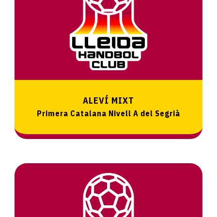
ALEVÍ MIXT
Primera Catalana Nivell A del Segrià