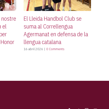
l nostre
El Lleida Handbol Club se
 el
suma al Correllengua
 per
Agermanat en defensa de la
d’Honor
llengua catalana
16 abril 2026
|
0 Comments