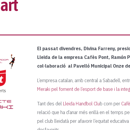
art
El passat divendres, Divina Farreny, presi
Lleida de la empresa Cafès Pont, Ramón P
col·laboració al Pavelló Municipal Onze d
L’empresa catalan, amb central a Sabadell, ent
Meraki pel foment de l’esport de base i la integra
Tant des del
Lleida Handbol Clu
b com per
Cafè
relació que ha d’anar més enllà en el temps pe
pel club lleidatà per afavorir l’equitat educativa
desfavorits.