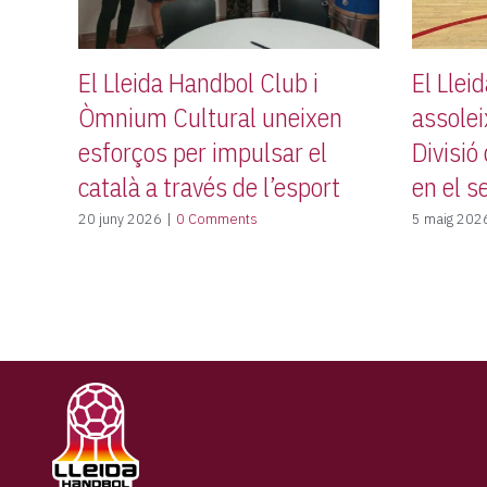
El Lleida Handbol Club i
El Llei
Òmnium Cultural uneixen
assolei
esforços per impulsar el
Divisió
català a través de l’esport
en el s
20 juny 2026
|
0 Comments
5 maig 202