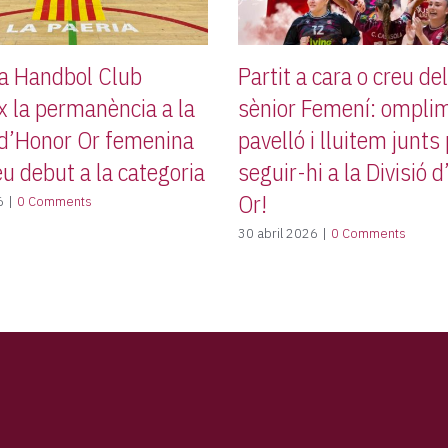
da Handbol Club
Partit a cara o creu de
x la permanència a la
sènior Femení: omplim
 d’Honor Or femenina
pavelló i lluitem junts
eu debut a la categoria
seguir-hi a la Divisió 
Or!
6
|
0 Comments
30 abril 2026
|
0 Comments