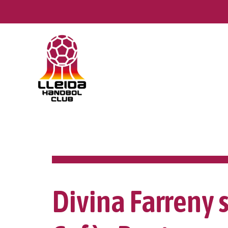
Skip
to
content
Divina Farreny s