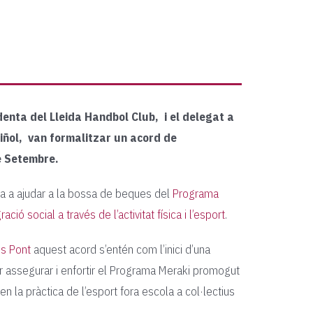
denta del Lleida Handbol Club, i el delegat a
iñol, van formalitzar un acord de
e Setembre.
ra a ajudar a la bossa de beques del
Programa
ció social a través de l’activitat física i l’esport
.
s Pont
aquest acord s’entén com l’inici d’una
r assegurar i enfortir el Programa Meraki promogut
 en la pràctica de l’esport fora escola a col·lectius