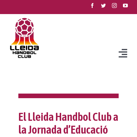
Skip
to
content
Togg
Navi
Club
Història
Equips
Filosofia
Equips
Competició
El Lleida Handbol Club a
Reglament intern
Vols jugar?
Propers partits
Projecte Meraki
la Jornada d’Educació