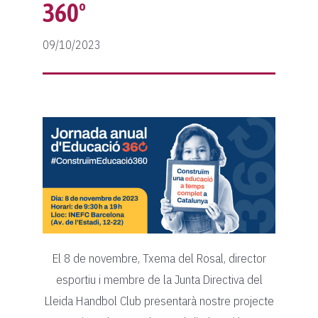
Protocol violències sexuals
Classificació
Notícies
360º
Fes-te soci
Protocol lesions
Galeria
09/10/2023
Col·laboradors
Calendari
Contacte
Normativa
Botiga
El 8 de novembre, Txema del Rosal, director
esportiu i membre de la Junta Directiva del
Lleida Handbol Club presentarà nostre projecte