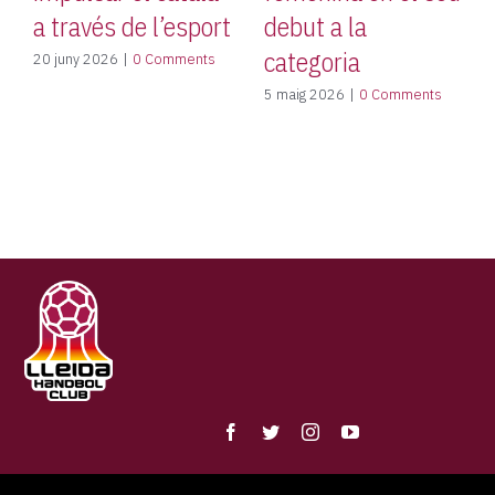
a través de l’esport
debut a la
categoria
20 juny 2026
|
0 Comments
5 maig 2026
|
0 Comments