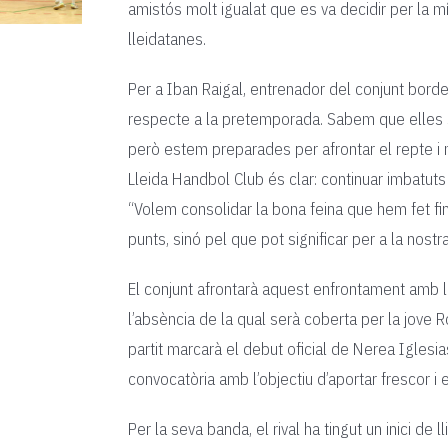
amistós molt igualat que es va decidir per la m
lleidatanes.
Per a Iban Raigal, entrenador del conjunt borde
respecte a la pretemporada. Sabem que elles só
però estem preparades per afrontar el repte i m
Lleida Handbol Club és clar: continuar imbatuts i
“Volem consolidar la bona feina que hem fet fi
punts, sinó pel que pot significar per a la nostr
El conjunt afrontarà aquest enfrontament amb l
l’absència de la qual serà coberta per la jove R
partit marcarà el debut oficial de Nerea Iglesia
convocatòria amb l’objectiu d’aportar frescor 
Per la seva banda, el rival ha tingut un inici de 