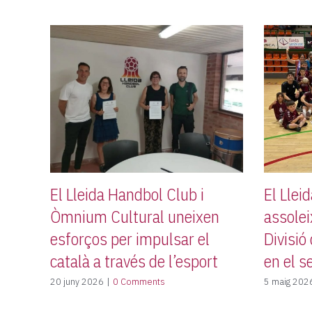
El Lleida Handbol Club i
El Llei
Òmnium Cultural uneixen
assolei
esforços per impulsar el
Divisió
català a través de l’esport
en el s
20 juny 2026
|
0 Comments
5 maig 202