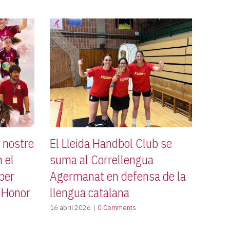
l nostre
El Lleida Handbol Club se
 el
suma al Correllengua
 per
Agermanat en defensa de la
d’Honor
llengua catalana
16 abril 2026
|
0 Comments