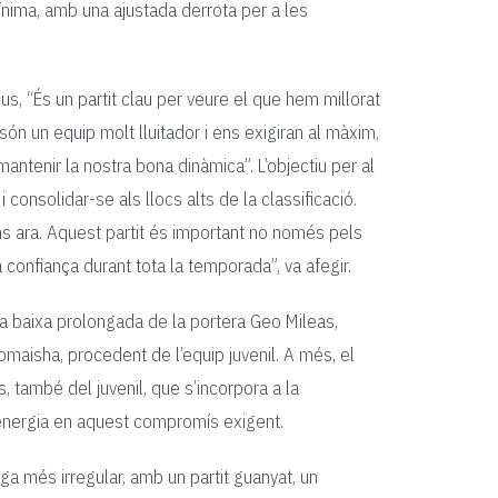
ínima, amb una ajustada derrota per a les
us, “És un partit clau per veure el que hem millorat
n un equip molt lluitador i ens exigiran al màxim,
antenir la nostra bona dinàmica”. L’objectiu per al
 consolidar-se als llocs alts de la classificació.
ns ara. Aquest partit és important no només pels
a confiança durant tota la temporada”, va afegir.
a baixa prolongada de la portera Geo Mileas,
omaisha, procedent de l’equip juvenil. A més, el
s, també del juvenil, que s’incorpora a la
i energia en aquest compromís exigent.
lliga més irregular, amb un partit guanyat, un