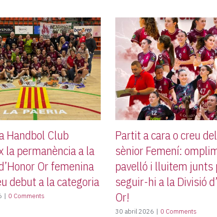
da Handbol Club
Partit a cara o creu de
x la permanència a la
sènior Femení: omplim
 d’Honor Or femenina
pavelló i lluitem junts
eu debut a la categoria
seguir-hi a la Divisió 
Or!
6
|
0 Comments
30 abril 2026
|
0 Comments