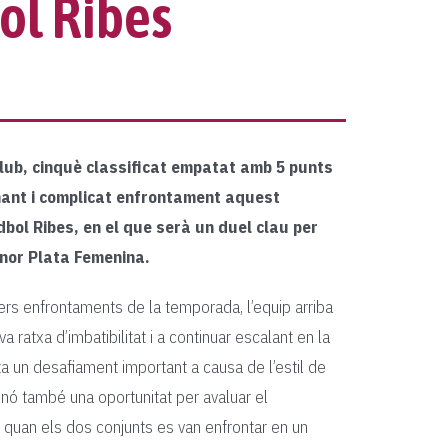
ol Ribes
Club, cinquè classificat empatat amb 5 punts
nant i complicat enfrontament aquest
dbol Ribes, en el que serà un duel clau per
Honor Plata Femenina.
ers enfrontaments de la temporada, l’equip arriba
va ratxa d’imbatibilitat i a continuar escalant en la
a un desafiament important a causa de l’estil de
inó també una oportunitat per avaluar el
 quan els dos conjunts es van enfrontar en un