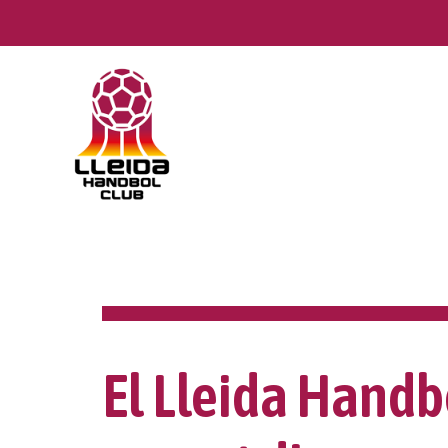
Skip
to
content
El Lleida Handb