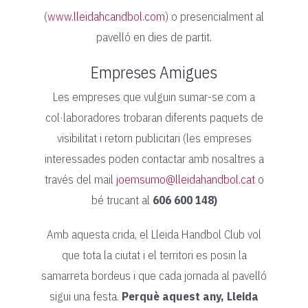
(
www.lleidahcandbol.com
) o presencialment al
pavelló en dies de partit.
Empreses Amigues
Les empreses que vulguin sumar-se com a
col·laboradores trobaran diferents paquets de
visibilitat i retorn publicitari (les empreses
interessades poden contactar amb nosaltres a
través del mail
joemsumo@lleidahandbol.cat
o
bé trucant al
606 600 148)
Amb aquesta crida, el Lleida Handbol Club vol
que tota la ciutat i el territori es posin la
samarreta bordeus i que cada jornada al pavelló
sigui una festa.
Perquè aquest any, Lleida