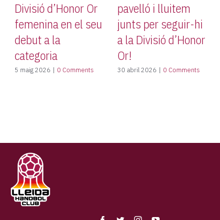
Divisió d’Honor Or
pavelló i lluitem
Age
femenina en el seu
junts per seguir-hi
def
debut a la
a la Divisió d’Honor
lle
categoria
Or!
16 ab
5 maig 2026
|
0 Comments
30 abril 2026
|
0 Comments