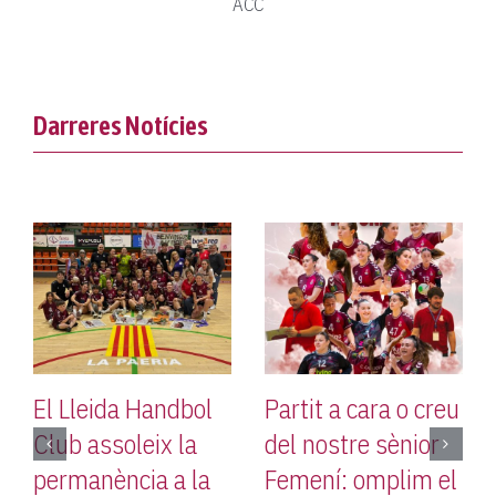
ACC
Darreres Notícies
El Lleida Handbol
Partit a cara o creu
El 
Club assoleix la
del nostre sènior
Clu
permanència a la
Femení: omplim el
Cor