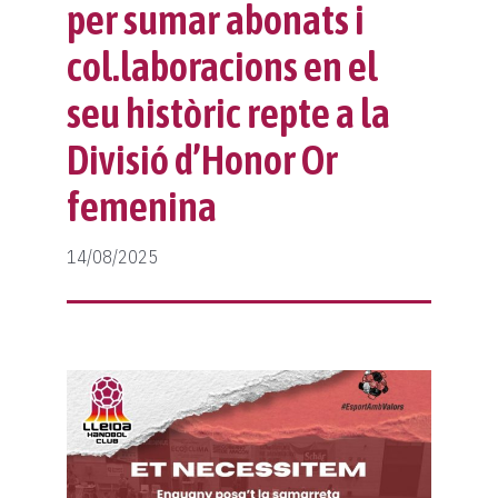
Protocol violències sexuals
Classificació
Notícies
per sumar abonats i
col.laboracions en el
Fes-te soci
Protocol lesions
Galeria
seu històric repte a la
Col·laboradors
Calendari
Contacte
Divisió d’Honor Or
Normativa
Botiga
femenina
14/08/2025