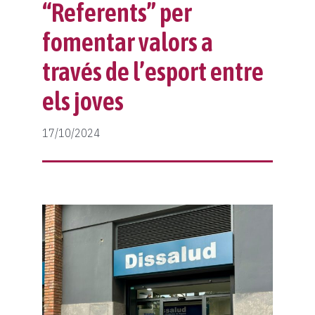
Protocol violències sexuals
Classificació
Notícies
“Referents” per
fomentar valors a
Fes-te soci
Protocol lesions
Galeria
través de l’esport entre
Col·laboradors
Calendari
Contacte
els joves
Normativa
Botiga
17/10/2024