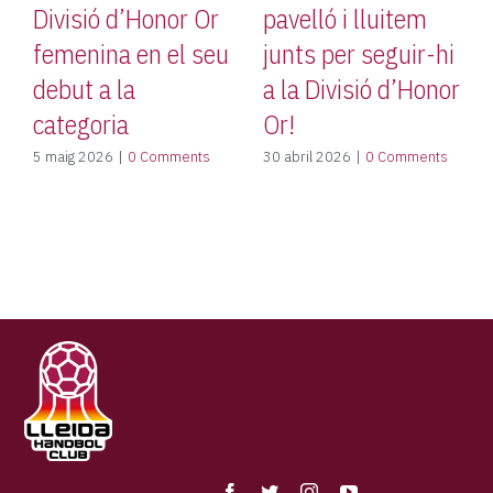
onor Or
pavelló i lluitem
Agermanat en
n el seu
junts per seguir-hi
defensa de la
a la Divisió d’Honor
llengua catala
Or!
16 abril 2026
|
0 Com
Comments
30 abril 2026
|
0 Comments