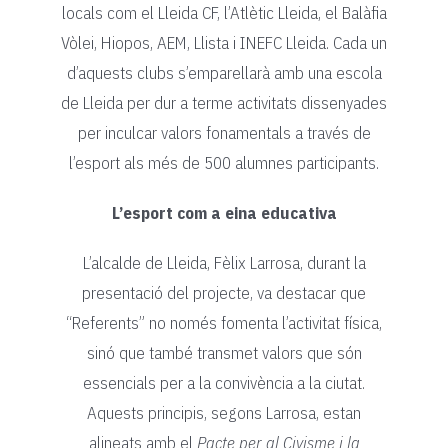
locals com el Lleida CF, l’Atlètic Lleida, el Balàfia
Vòlei, Hiopos, AEM, Llista i INEFC Lleida. Cada un
d’aquests clubs s’emparellarà amb una escola
de Lleida per dur a terme activitats dissenyades
per inculcar valors fonamentals a través de
l’esport als més de 500 alumnes participants.
L’esport com a eina educativa
L’alcalde de Lleida, Fèlix Larrosa, durant la
presentació del projecte, va destacar que
“Referents” no només fomenta l’activitat física,
sinó que també transmet valors que són
essencials per a la convivència a la ciutat.
Aquests principis, segons Larrosa, estan
alineats amb el
Pacte per al Civisme i la