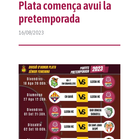
Protocol violències sexuals
Classificació
Notícies
Plata comença avui la
pretemporada
Fes-te soci
Protocol lesions
Galeria
Col·laboradors
Calendari
Contacte
16/08/2023
Normativa
Botiga