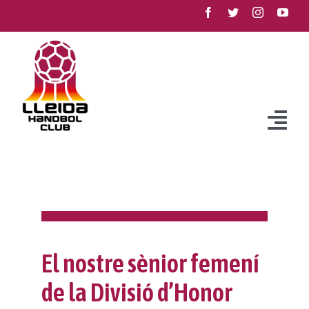
Skip
to
content
Togg
Navi
Club
Història
Equips
Filosofia
Equips
Competició
El nostre sènior femení
Reglament intern
Vols jugar?
Propers partits
Projecte Meraki
de la Divisió d’Honor