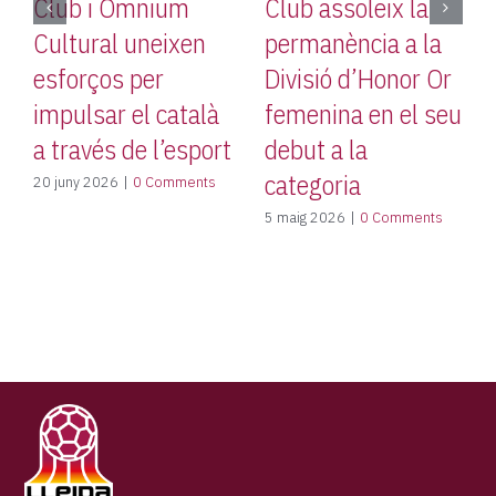
Club i Òmnium
Club assoleix la
Cultural uneixen
permanència a la
esforços per
Divisió d’Honor Or
impulsar el català
femenina en el seu
a través de l’esport
debut a la
categoria
20 juny 2026
|
0 Comments
5 maig 2026
|
0 Comments