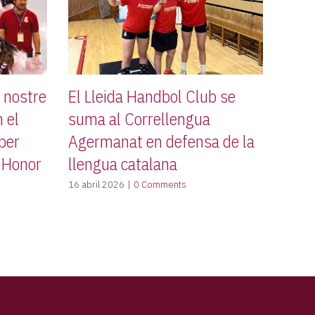
l nostre
El Lleida Handbol Club se
 el
suma al Correllengua
 per
Agermanat en defensa de la
d’Honor
llengua catalana
16 abril 2026
|
0 Comments