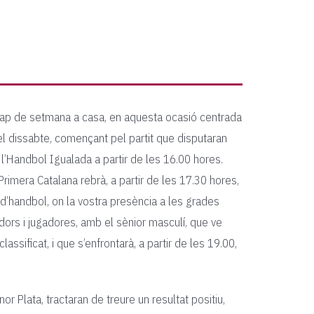
l cap de setmana a casa, en aquesta ocasió centrada
l dissabte, començant pel partit que disputaran
 l’Handbol Igualada a partir de les 16.00 hores.
rimera Catalana rebrà, a partir de les 17.30 hores,
a d’handbol, on la vostra presència a les grades
dors i jugadores, amb el sènior masculí, que ve
lassificat, i que s’enfrontarà, a partir de les 19.00,
or Plata, tractaran de treure un resultat positiu,