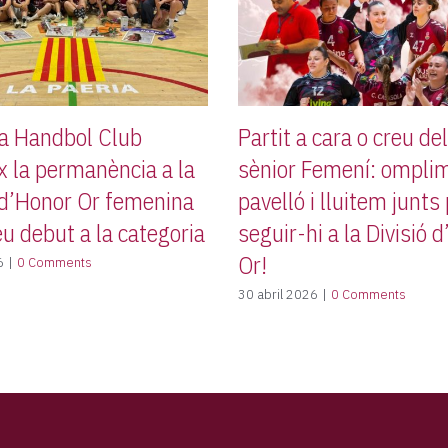
da Handbol Club
Partit a cara o creu de
x la permanència a la
sènior Femení: omplim
 d’Honor Or femenina
pavelló i lluitem junts
eu debut a la categoria
seguir-hi a la Divisió 
Or!
6
|
0 Comments
30 abril 2026
|
0 Comments