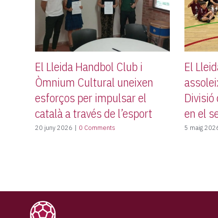
El Lleida Handbol Club i
El Llei
Òmnium Cultural uneixen
assolei
esforços per impulsar el
Divisió
català a través de l’esport
en el s
20 juny 2026
|
0 Comments
5 maig 202