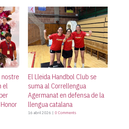
l nostre
El Lleida Handbol Club se
 el
suma al Correllengua
 per
Agermanat en defensa de la
d’Honor
llengua catalana
16 abril 2026
|
0 Comments