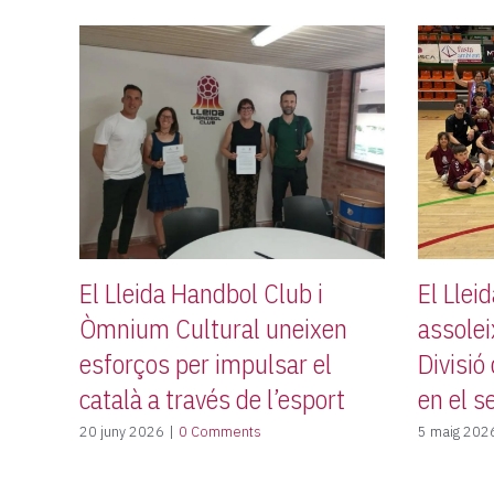
El Lleida Handbol Club i
El Llei
Òmnium Cultural uneixen
assolei
esforços per impulsar el
Divisió
català a través de l’esport
en el s
20 juny 2026
|
0 Comments
5 maig 202