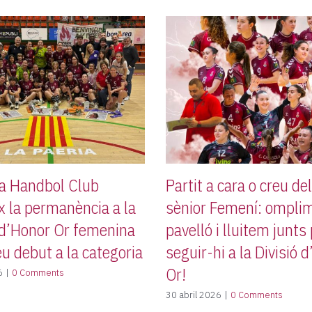
da Handbol Club
Partit a cara o creu de
x la permanència a la
sènior Femení: omplim
 d’Honor Or femenina
pavelló i lluitem junts
eu debut a la categoria
seguir-hi a la Divisió 
Or!
6
|
0 Comments
30 abril 2026
|
0 Comments