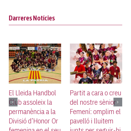
Darreres Notícies
l Lleida Handbol
Partit a cara o creu
El L
lub assoleix la
del nostre sènior
Club
ermanència a la
Femení: omplim el
Corr
ivisió d’Honor Or
pavelló i lluitem
Ager
emenina en el seu
junts per seguir-hi
defe