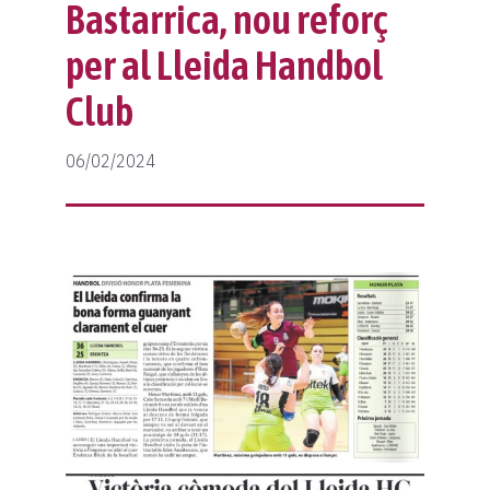
Protocol violències sexuals
Classificació
Notícies
Bastarrica, nou reforç
per al Lleida Handbol
Fes-te soci
Protocol lesions
Galeria
Club
Col·laboradors
Calendari
Contacte
06/02/2024
Normativa
Botiga