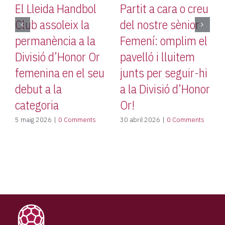
El Lleida Handbol
Partit a cara o creu
Club assoleix la
del nostre sènior
permanència a la
Femení: omplim el
Divisió d’Honor Or
pavelló i lluitem
femenina en el seu
junts per seguir-hi
debut a la
a la Divisió d’Honor
categoria
Or!
1
5 maig 2026
|
0 Comments
30 abril 2026
|
0 Comments