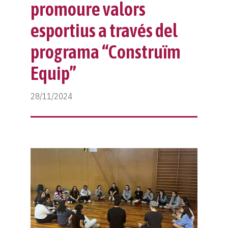
Protocol violències sexuals
Classificació
Notícies
promoure valors
esportius a través del
Fes-te soci
Protocol lesions
Galeria
programa “Construïm
Col·laboradors
Calendari
Contacte
Equip”
Normativa
Botiga
28/11/2024