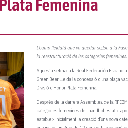
 Plata Femenina
L’equip lleidatà que va quedar segon a la Fase
la reestructuració de les categories femenines.
Aquesta setmana la Real Federación Española d
Green Beer Lleida la concessió d’una plaça va
Divisió d’Honor Plata Femenina.
Després de la darrera Assemblea de la RFEBM e
categories femenines de l’handbol estatal apro
estableix inicialment la creació d’una nova c
que inclou un grup de 12 equips, la reducció de