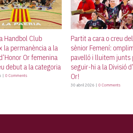
da Handbol Club
Partit a cara o creu de
x la permanència a la
sènior Femení: omplim
 d’Honor Or femenina
pavelló i lluitem junts
eu debut a la categoria
seguir-hi a la Divisió 
Or!
6
|
0 Comments
30 abril 2026
|
0 Comments