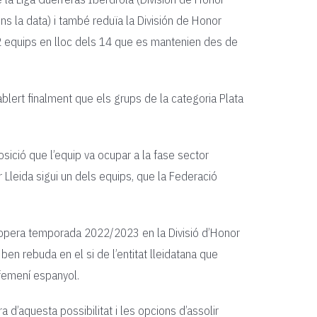
ns la data) i també reduïa la División de Honor
2 equips en lloc dels 14 que es mantenien des de
ert finalment que els grups de la categoria Plata
posició que l’equip va ocupar a la fase sector
Lleida sigui un dels equips, que la Federació
a propera temporada 2022/2023 en la Divisió d’Honor
 ben rebuda en el si de l’entitat lleidatana que
 femení espanyol.
 d’aquesta possibilitat i les opcions d’assolir