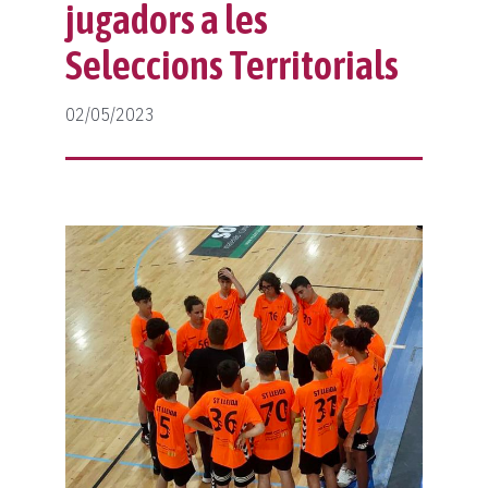
Protocol violències sexuals
Classificació
Notícies
jugadors a les
Seleccions Territorials
Fes-te soci
Protocol lesions
Galeria
Col·laboradors
Calendari
Contacte
02/05/2023
Normativa
Botiga