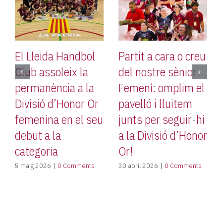
eida Handbol
Partit a cara o creu
El Lleid
assoleix la
del nostre sènior
Club se 
nència a la
Femení: omplim el
Correlle
ió d’Honor Or
pavelló i lluitem
Agerman
ina en el seu
junts per seguir-hi
defensa 
 a la
a la Divisió d’Honor
llengua 
oria
Or!
16 abril 2026
026
|
0 Comments
30 abril 2026
|
0 Comments