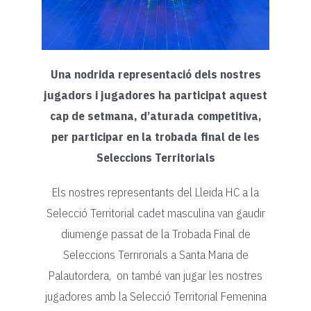
Una nodrida representació dels nostres
jugadors i jugadores ha participat aquest
cap de setmana, d’aturada competitiva,
per participar en la trobada final de les
Seleccions Territorials
Els nostres representants del Lleida HC a la
Selecció Territorial cadet masculina van gaudir
diumenge passat de la Trobada Final de
Seleccions Terrirorials a Santa Maria de
Palautordera, on també van jugar les nostres
jugadores amb la Selecció Territorial Femenina