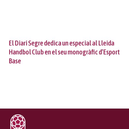
Diari Segre
Vols jugar?
Propers partits
Reglament intern
Projecte Meraki
Protocol violències sexuals
Classificació
Notícies
Protocol lesions
Fes-te soci
Galeria
El Diari Segre dedica un especial al Lleida
Handbol Club en el seu monogràfic d’Esport
Calendari
Col·laboradors
Contacte
Base
Normativa
Botiga