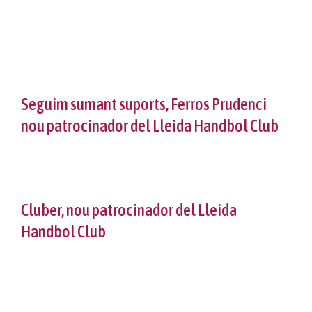
Software
Vols jugar?
Propers partits
Reglament intern
Projecte Meraki
Protocol violències sexuals
Classificació
Notícies
Protocol lesions
Fes-te soci
Galeria
Seguim sumant suports, Ferros Prudenci
nou patrocinador del Lleida Handbol Club
Calendari
Col·laboradors
Contacte
Normativa
Botiga
Cluber, nou patrocinador del Lleida
Handbol Club