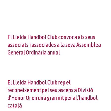
Ziving salut dental infantil
Vols jugar?
Propers partits
Reglament intern
Projecte Meraki
Protocol violències sexuals
Classificació
Notícies
Protocol lesions
Fes-te soci
Galeria
El Lleida Handbol Club convoca als seus
associats i associades a la seva Assemblea
Calendari
Col·laboradors
Contacte
General Ordinària anual
Normativa
Botiga
El Lleida Handbol Club rep el
reconeixement pel seu ascens a Divisió
d’Honor Or en una gran nit per a l’handbol
català