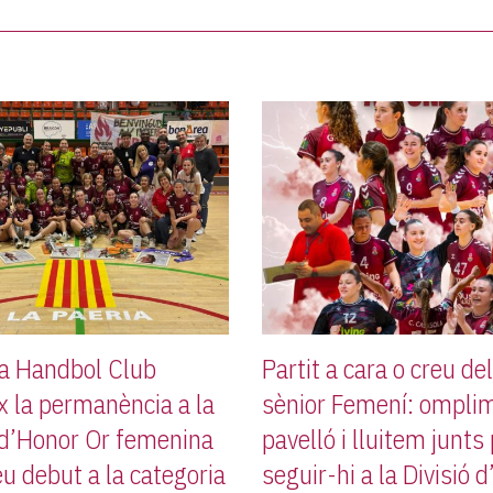
da Handbol Club
Partit a cara o creu de
x la permanència a la
sènior Femení: omplim
 d’Honor Or femenina
pavelló i lluitem junts
eu debut a la categoria
seguir-hi a la Divisió 