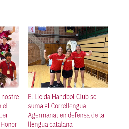
l nostre
El Lleida Handbol Club se
 el
suma al Correllengua
 per
Agermanat en defensa de la
d’Honor
llengua catalana