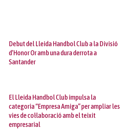
Patrocini
Vols jugar?
Propers partits
Reglament intern
Projecte Meraki
Protocol violències sexuals
Classificació
Notícies
Protocol lesions
Fes-te soci
Galeria
Debut del Lleida Handbol Club a la Divisió
d’Honor Or amb una dura derrota a
Calendari
Col·laboradors
Contacte
Santander
Normativa
Botiga
El Lleida Handbol Club impulsa la
categoria “Empresa Amiga” per ampliar les
vies de col·laboració amb el teixit
empresarial